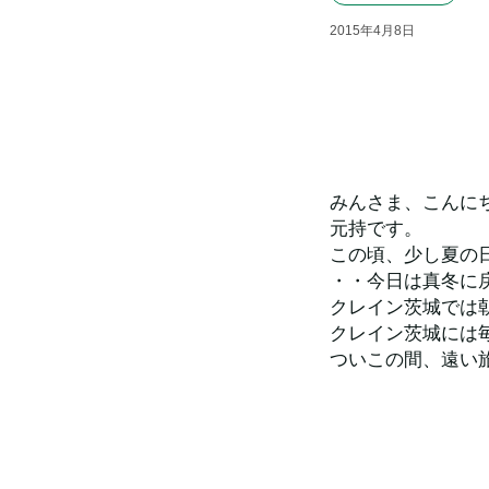
2015
年
4
月
8
日
みんさま、こんに
元持です。
この頃、少し夏の
・・今日は真冬に
クレイン茨城では
クレイン茨城には
ついこの間、遠い