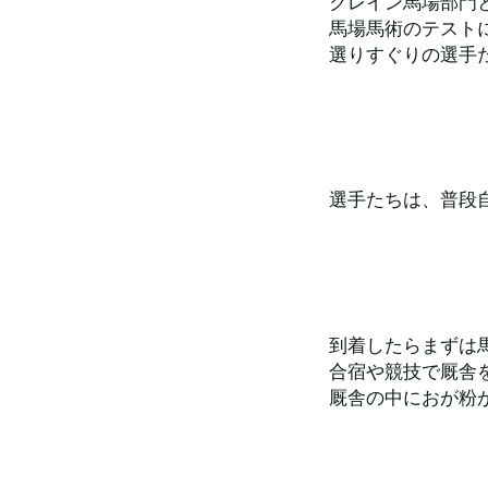
クレイン馬場部門
馬場馬術のテスト
選りすぐりの選手
選手たちは、普段
到着したらまずは
合宿や競技で厩舎
厩舎の中におが粉