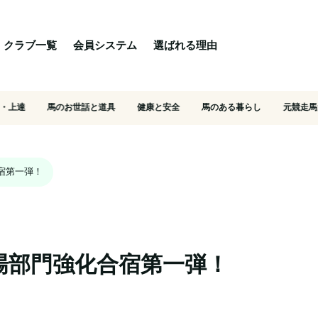
る理由
ご相談・入会相談
乗馬体験・クラブ検索
クラブ一覧
会員システム
選ばれる理由
・上達
馬のお世話と道具
健康と安全
馬のある暮らし
元競走馬
宿第一弾！
馬場部門強化合宿第一弾！