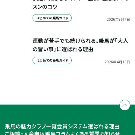
スンのコツ
はじめての乗馬ガイド
2026
年
7
月
7
日
運動が苦手でも続けられる。乗馬が「大人
の習い事」に選ばれる理由
はじめての乗馬ガイド
2026
年
4
月
18
日
全国拠点のクレインネットワーク
個別相談承ります
乗馬体験・クラブ検索
入会のご相談・申込
乗馬体験・クラブ検索
乗馬の魅力
クラブ一覧
会員システム
選ばれる理由
ご相談・入会申込
ご相談・入会申込
乗馬コラム
よくある質問
お知らせ