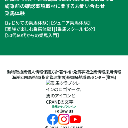
騎乗前の確認事項
取材に関するお問い合わせ
乗馬体験
【はじめての乗馬体験】
|
【ジュニア乗馬体験】
|
【家族で楽しむ乗馬体験】
|
【乗馬スクール45分】
|
【50代60代からの乗馬入門】
動物取扱業
個人情報保護方針
著作権・免責事項
企業情報
採用情報
海岸公園馬術場(指定管理施設)
服部緑地乗馬センター(業務)
乗馬クラブクレイン
Follow us
© 2016-2024 CRANE