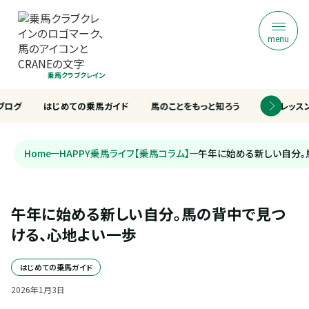
menu
乗馬クラブクレイン
ブログ
はじめての乗馬ガイド
馬のことをもっと知ろう
乗馬レッス
Home
HAPPY乗馬ライフ【乗馬コラム】
午年に始める新しい自分。
午年に始める新しい自分。馬の背中で見つ
ける、心地よい一歩
はじめての乗馬ガイド
2026
年
1
月
3
日