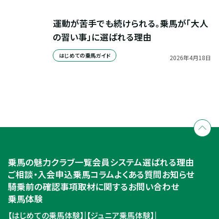
運動が苦手でも続けられる。乗馬が「大人
の習い事」に選ばれる理由
はじめての乗馬ガイド
2026
年
4
月
18
日
全国拠点のクレインネットワーク
個別相談承ります
乗馬体験・クラブ検索
入会のご相談・申込
乗馬体験・クラブ検索
乗馬の魅力
クラブ一覧
会員システム
選ばれる理由
ご相談・入会申込
ご相談・入会申込
乗馬コラム
よくある質問
お知らせ
騎乗前の確認事項
取材に関するお問い合わせ
乗馬体験
【はじめての乗馬体験】
|
【ジュニア乗馬体験】
|