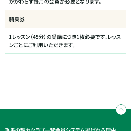
かかわらず毎月の会費が必要となります。
騎乗券
1レッスン（45分）の受講につき1枚必要です。レッス
ンごとにご利用いただきます。
全国拠点のクレインネットワーク
個別相談承ります
乗馬体験・クラブ検索
入会のご相談・申込
乗馬体験・クラブ検索
乗馬の魅力
クラブ一覧
会員システム
選ばれる理由
ご相談・入会申込