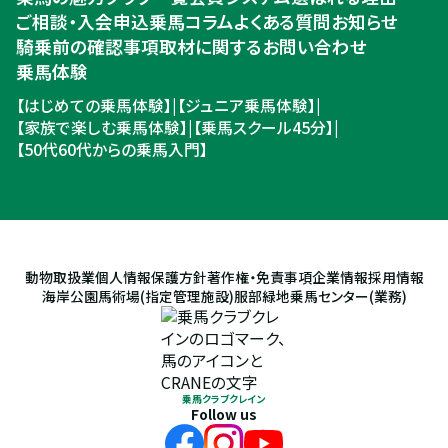
ご相談・入会申込
乗馬コラム
よくある質問
お知らせ
騎乗前の確認事項
取材に関するお問い合わせ
乗馬体験
【はじめての乗馬体験】
|
【ジュニア乗馬体験】
|
【家族で楽しむ乗馬体験】
|
【乗馬スクール45分】
|
【50代60代からの乗馬入門】
動物取扱業
個人情報保護方針
著作権・免責事項
企業情報
採用情報
海岸公園馬術場(指定管理施設)
服部緑地乗馬センター(業務)
乗馬クラブクレイン
Follow us