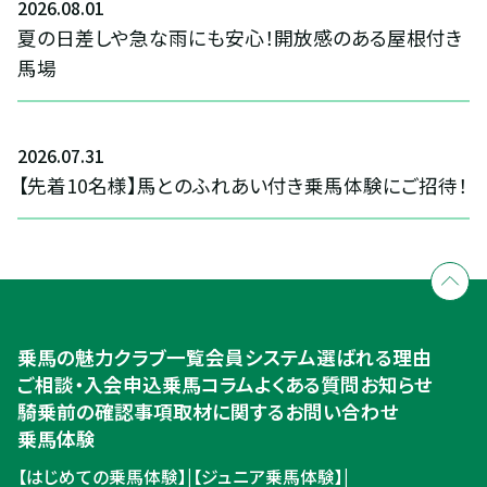
2026
.
08
.
01
夏の日差しや急な雨にも安心！開放感のある屋根付き
馬場
2026
.
07
.
31
【先着10名様】馬とのふれあい付き乗馬体験にご招待！
乗馬の魅力
クラブ一覧
会員システム
選ばれる理由
ご相談・入会申込
乗馬コラム
よくある質問
お知らせ
騎乗前の確認事項
取材に関するお問い合わせ
乗馬体験
【はじめての乗馬体験】
|
【ジュニア乗馬体験】
|