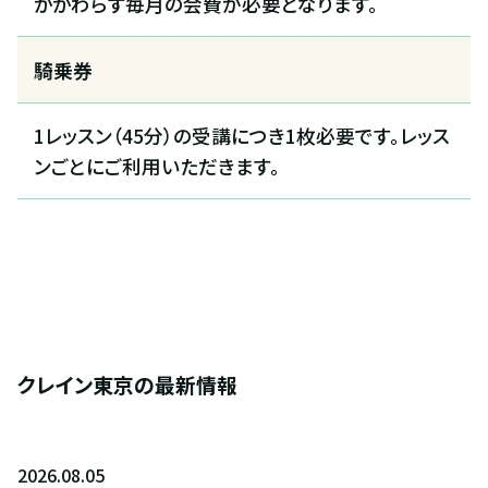
かかわらず毎月の会費が必要となります。
騎乗券
1レッスン（45分）の受講につき1枚必要です。レッス
ンごとにご利用いただきます。
全国拠点のクレインネットワーク
個別相談承ります
乗馬体験・クラブ検索
入会のご相談・申込
クレイン東京の最新情報
乗馬体験・クラブ検索
ご相談・入会申込
2026
.
08
.
05