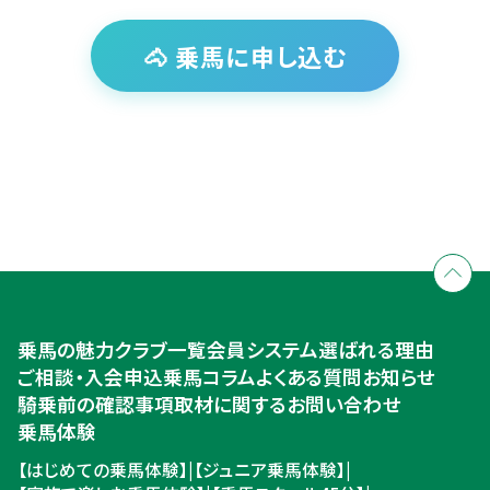
🐴 乗馬に申し込む
全国拠点のクレインネットワーク
個別相談承ります
乗馬体験・クラブ検索
入会のご相談・申込
乗馬体験・クラブ検索
乗馬の魅力
クラブ一覧
会員システム
選ばれる理由
ご相談・入会申込
ご相談・入会申込
乗馬コラム
よくある質問
お知らせ
騎乗前の確認事項
取材に関するお問い合わせ
乗馬体験
【はじめての乗馬体験】
|
【ジュニア乗馬体験】
|