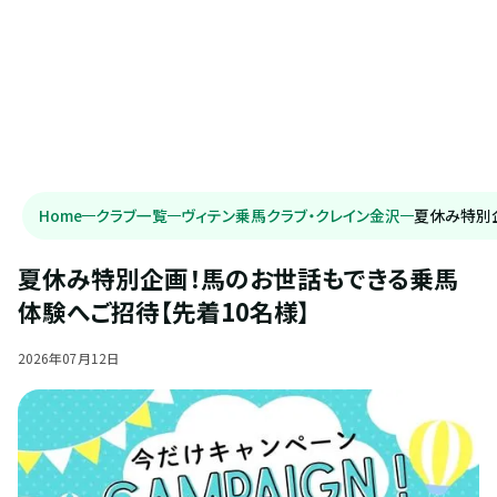
Home
クラブ一覧
ヴィテン乗馬クラブ・クレイン金沢
夏休み特別
夏休み特別企画！馬のお世話もできる乗馬
体験へご招待【先着10名様】
2026
年
07
月
12
日