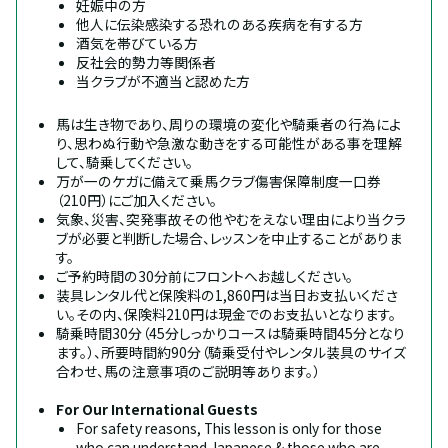
妊娠中の方
他人に伝染感染する恐れのある疾病を有する方
酒気を帯びている方
反社会的勢力等関係者
当クラブが不適当と認めた方
馬は生き物であり、周りの環境の変化や騎乗者の行為によ
り、思わぬ行動や急激な動きをする可能性がある事を理解
して、騎乗してください。
万が一のケガに備えて乗馬クラブ傷害保障制度一口券
（210円）にご加入ください。
気象、災害、突発事故その他やむをえない理由により当クラ
ブが必要と判断した場合、レッスンを中止することがありま
す。
ご予約時間の30分前にフロントへお越しください。
装具レンタル代と保険料の1,860円は当日お支払いくださ
い。その内、保険料210円は現金でのお支払いとなります。
騎乗時間30分（45分しっかりコースは騎乗時間45分となり
ます。）、所要時間約90分（騎乗受付やレンタル装具のサイズ
合わせ、馬の注意事項のご説明等あります。）
For Our International Guests
For safety reasons, This lesson is only for those 
who can understand Japanese & those who are 