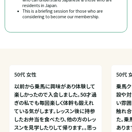
residents in Japan.
This is a briefing session for those who are 
considering to become our membership.
50代 女性
50代 
以前から乗馬に興味があり体験して
乗馬ク
楽しかったので入会しました。50才過
設や対
ぎの私でも毎回楽しく体幹も鍛えれ
い雰囲
ている気がします。レッスン後に持参
触れ合
したお弁当を食べたり、他の方のレッ
た。乗
スンを見学したりして帰ります。。思っ
ありま