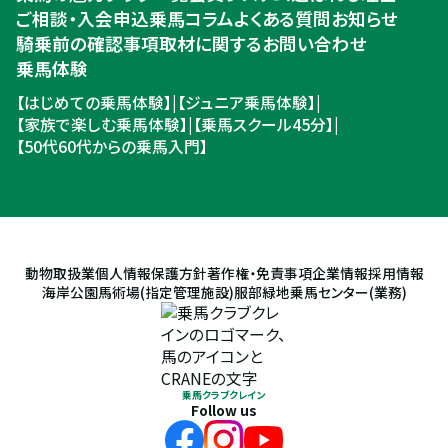
ご相談・入会申込
乗馬コラム
よくある質問
お知らせ
騎乗前の確認事項
取材に関するお問い合わせ
乗馬体験
【はじめての乗馬体験】
|
【ジュニア乗馬体験】
|
【家族で楽しむ乗馬体験】
|
【乗馬スクール45分】
|
【50代60代からの乗馬入門】
動物取扱業
個人情報保護方針
著作権・免責事項
企業情報
採用情報
海岸公園馬術場(指定管理施設)
服部緑地乗馬センター(業務)
乗馬クラブクレイン
Follow us