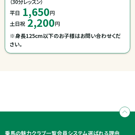
（30分レッスン）
1,650
平日
円
2,200
土日祝
円
※身長125cm以下のお子様はお問い合わせくだ
さい。
全国拠点のクレインネットワーク
個別相談承ります
乗馬体験・クラブ検索
入会のご相談・申込
乗馬体験・クラブ検索
乗馬の魅力
クラブ一覧
会員システム
選ばれる理由
ご相談・入会申込