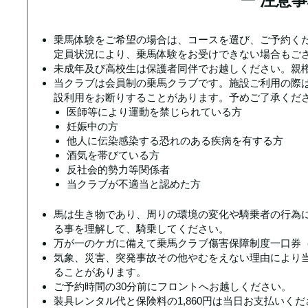
乗馬体験をご希望の場合は、コースを選び、ご予約くだ
定員状況により、乗馬体験をお受けできない場合もご
未成年及び高校生は保護者同伴でお越しください。親
当クラブは会員制の乗馬クラブです。施設ご利用の際
設利用をお断りすることがあります。予めご了承くだ
医師等により運動を禁じられている方
妊娠中の方
他人に伝染感染する恐れのある疾病を有する方
酒気を帯びている方
反社会的勢力等関係者
当クラブが不適当と認めた方
馬は生き物であり、周りの環境の変化や騎乗者の行為
る事を理解して、騎乗してください。
万が一のケガに備えて乗馬クラブ傷害保障制度一口券（
気象、災害、突発事故その他やむをえない理由により
ることがあります。
ご予約時間の30分前にフロントへお越しください。
装具レンタル代と保険料の1,860円は当日お支払いく