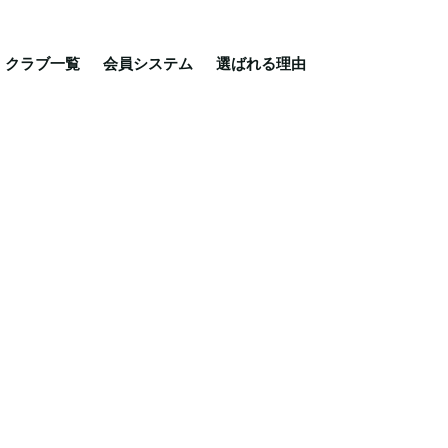
る理由
ご相談・入会相談
乗馬体験・クラブ検索
クラブ一覧
会員システム
選ばれる理由