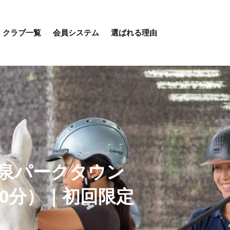
る理由
ご相談・入会相談
乗馬体験・クラブ検索
クラブ一覧
会員システム
選ばれる理由
台泉パークタウン
0分）｜初回限定