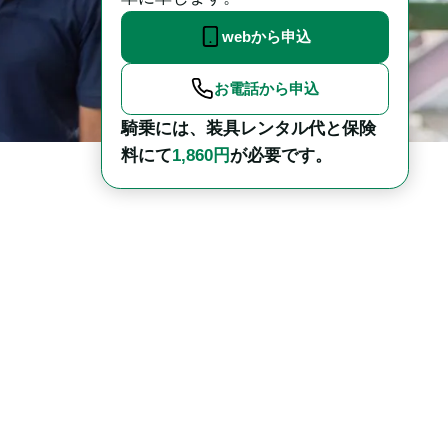
webから申込
お電話から申込
騎乗には、装具レンタル代と保険
料にて
1,860円
が必要です。