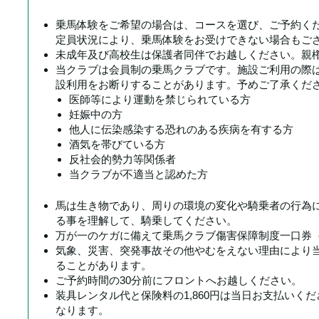
乗馬体験をご希望の場合は、コースを選び、ご予約くだ
定員状況により、乗馬体験をお受けできない場合もご
未成年及び高校生は保護者同伴でお越しください。親
当クラブは会員制の乗馬クラブです。施設ご利用の際
設利用をお断りすることがあります。予めご了承くだ
医師等により運動を禁じられている方
妊娠中の方
他人に伝染感染する恐れのある疾病を有する方
酒気を帯びている方
反社会的勢力等関係者
当クラブが不適当と認めた方
馬は生き物であり、周りの環境の変化や騎乗者の行為
る事を理解して、騎乗してください。
万が一のケガに備えて乗馬クラブ傷害保障制度一口券（
気象、災害、突発事故その他やむをえない理由により
ることがあります。
ご予約時間の30分前にフロントへお越しください。
装具レンタル代と保険料の1,860円は当日お支払いく
なります。