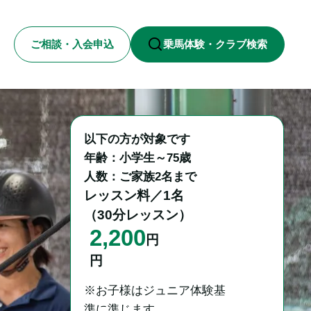
ご相談・入会申込
乗馬体験・クラブ検索
以下の方が対象です

年齢：小学生～75歳

人数：ご家族2名まで
レッスン料／1名

（30分レッスン）
2,200
円
円
※お子様はジュニア体験基
準に準じます。