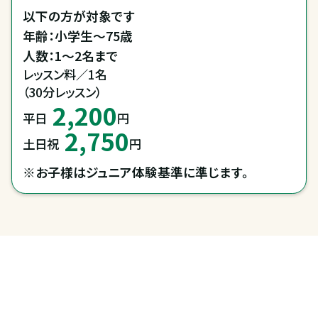
以下の方が対象です

年齢：小学生～75歳

レッスン料／1名

（30分レッスン）
2,200
平日
円
2,750
土日祝
円
※お子様はジュニア体験基準に準じます。
全国拠点のクレインネットワーク
個別相談承ります