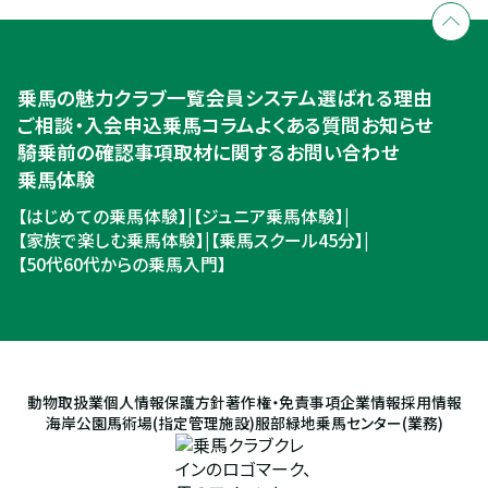
乗馬体験・クラブ検索
入会のご相談・申込
乗馬体験・クラブ検索
乗馬の魅力
クラブ一覧
会員システム
選ばれる理由
ご相談・入会申込
ご相談・入会申込
乗馬コラム
よくある質問
お知らせ
騎乗前の確認事項
取材に関するお問い合わせ
乗馬体験
【はじめての乗馬体験】
|
【ジュニア乗馬体験】
|
【家族で楽しむ乗馬体験】
|
【乗馬スクール45分】
|
【50代60代からの乗馬入門】
動物取扱業
個人情報保護方針
著作権・免責事項
企業情報
採用情報
海岸公園馬術場(指定管理施設)
服部緑地乗馬センター(業務)