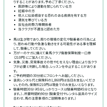
りすることがあります。予めご了承ください。
医師等により運動を禁じられている方
妊娠中の方
他人に伝染感染する恐れのある疾病を有する方
酒気を帯びている方
反社会的勢力等関係者
当クラブが不適当と認めた方
馬は生き物であり、周りの環境の変化や騎乗者の行為によ
り、思わぬ行動や急激な動きをする可能性がある事を理解
して、騎乗してください。
万が一のケガに備えて乗馬クラブ傷害保障制度一口券
（210円）にご加入ください。
気象、災害、突発事故その他やむをえない理由により当クラ
ブが必要と判断した場合、レッスンを中止することがありま
す。
ご予約時間の30分前にフロントへお越しください。
装具レンタル代と保険料の1,860円は当日お支払いくださ
い。その内、保険料210円は現金でのお支払いとなります。
騎乗時間30分（45分しっかりコースは騎乗時間45分となり
ます。）、所要時間約90分（騎乗受付やレンタル装具のサイズ
合わせ、馬の注意事項のご説明等あります。）