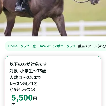
Home
クラブ一覧
HASパロミノポニークラブ
乗馬スクール（45分
以下の方が対象です

対象：小学生～75歳

人数：1～2名まで
レッスン料／1名

（45分レッスン）
5,500
円
円