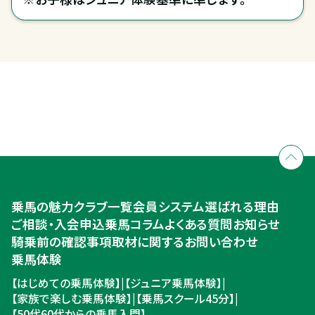
全国拠点のクレインネットワーク
個別相談承ります
乗馬体験・クラブ検索
入会のご相談・申込
乗馬体験・クラブ検索
乗馬の魅力
クラブ一覧
会員システム
選ばれる理由
ご相談・入会申込
ご相談・入会申込
乗馬コラム
よくある質問
お知らせ
騎乗前の確認事項
取材に関するお問い合わせ
乗馬体験
【はじめての乗馬体験】
|
【ジュニア乗馬体験】
|
【家族で楽しむ乗馬体験】
|
【乗馬スクール45分】
|
【50代60代からの乗馬入門】