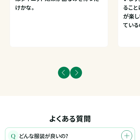
けかな。
ること
が楽し
ている
よくある質問
どんな服装が良いの?
Q