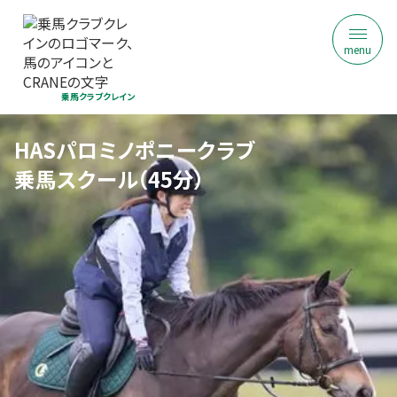
menu
乗馬クラブクレイン
HASパロミノポニークラブ
乗馬スクール（45分）