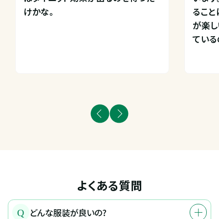
けかな。
ること
が楽し
ている
よくある質問
どんな服装が良いの?
Q