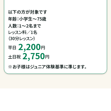
以下の方が対象です

年齢：小学生～75歳

レッスン料／1名

（30分レッスン）
2,200
平日
円
2,750
土日祝
円
※お子様はジュニア体験基準に準じます。
全国拠点のクレインネットワーク