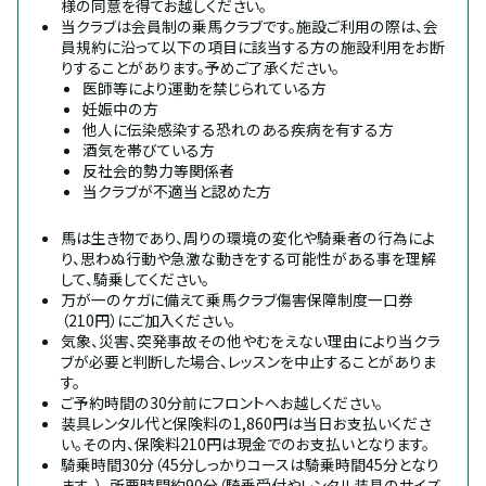
様の同意を得てお越しください。
当クラブは会員制の乗馬クラブです。施設ご利用の際は、会
員規約に沿って以下の項目に該当する方の施設利用をお断
りすることがあります。予めご了承ください。
医師等により運動を禁じられている方
妊娠中の方
他人に伝染感染する恐れのある疾病を有する方
酒気を帯びている方
反社会的勢力等関係者
当クラブが不適当と認めた方
馬は生き物であり、周りの環境の変化や騎乗者の行為によ
り、思わぬ行動や急激な動きをする可能性がある事を理解
して、騎乗してください。
万が一のケガに備えて乗馬クラブ傷害保障制度一口券
（210円）にご加入ください。
気象、災害、突発事故その他やむをえない理由により当クラ
ブが必要と判断した場合、レッスンを中止することがありま
す。
ご予約時間の30分前にフロントへお越しください。
装具レンタル代と保険料の1,860円は当日お支払いくださ
い。その内、保険料210円は現金でのお支払いとなります。
騎乗時間30分（45分しっかりコースは騎乗時間45分となり
ます。）、所要時間約90分（騎乗受付やレンタル装具のサイズ