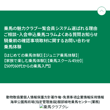
個別相談承ります
乗馬体験・クラブ検索
入会のご相談・申込
乗馬体験・クラブ検索
乗馬の魅力
クラブ一覧
会員システム
選ばれる理由
ご相談・入会申込
ご相談・入会申込
乗馬コラム
よくある質問
お知らせ
騎乗前の確認事項
取材に関するお問い合わせ
乗馬体験
【はじめての乗馬体験】
|
【ジュニア乗馬体験】
|
【家族で楽しむ乗馬体験】
|
【乗馬スクール45分】
|
【50代60代からの乗馬入門】
動物取扱業
個人情報保護方針
著作権・免責事項
企業情報
採用情報
海岸公園馬術場(指定管理施設)
服部緑地乗馬センター(業務)