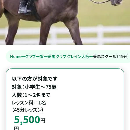
Home
クラブ一覧
乗馬クラブ クレイン大阪
乗馬スクール（45分）
以下の方が対象です

対象：小学生～75歳

人数：1～2名まで
レッスン料／1名

（45分レッスン）
5,500
円
円