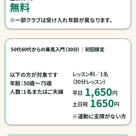
無料
※一部クラブは受け入れ年齢が異なります。
50代60代からの乗馬入門（30分）｜初回限定
レッスン料／1名

以下の方が対象です

（30分レッスン）
年齢：50歳～75歳

1,650
人数：1名またはご夫婦
平日
円
1650
土日祝
円
※運動に支障がない方