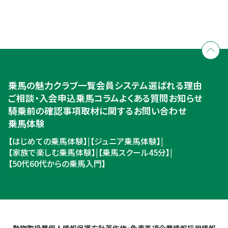
全国拠点のクレインネットワーク
個別相談承ります
乗馬体験・クラブ検索
入会のご相談・申込
乗馬体験・クラブ検索
乗馬の魅力
クラブ一覧
会員システム
選ばれる理由
ご相談・入会申込
ご相談・入会申込
乗馬コラム
よくある質問
お知らせ
騎乗前の確認事項
取材に関するお問い合わせ
乗馬体験
【はじめての乗馬体験】
|
【ジュニア乗馬体験】
|
【家族で楽しむ乗馬体験】
|
【乗馬スクール45分】
|
【50代60代からの乗馬入門】