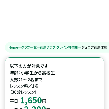
Home
クラブ一覧
乗馬クラブ クレイン神奈川
ジュニア乗馬体験
以下の方が対象です

年齢：小学生から高校生

人数：1～2名まで
レッスン料／1名

（30分レッスン）
1,650
平日
円
2,200