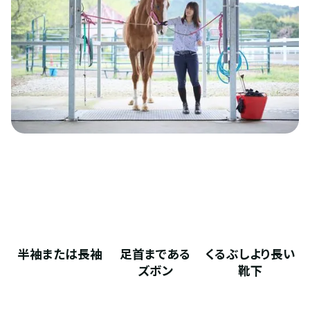
半袖または長袖
足首まである
くるぶしより長い
ズボン
靴下