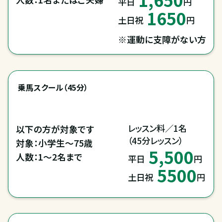
平日
円
1650
土日祝
円
※運動に支障がない方
乗馬スクール（45分）
レッスン料／1名

以下の方が対象です

（45分レッスン）
対象：小学生～75歳

5,500
人数：1～2名まで
平日
円
5500
土日祝
円