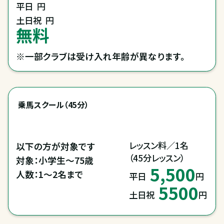
平日
円
土日祝
円
無料
※一部クラブは受け入れ年齢が異なります。
乗馬スクール（45分）
レッスン料／1名

以下の方が対象です

（45分レッスン）
対象：小学生～75歳

5,500
人数：1～2名まで
平日
円
5500
土日祝
円