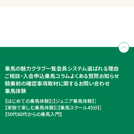
全国拠点のクレインネットワーク
個別相談承ります
乗馬体験・クラブ検索
入会のご相談・申込
乗馬体験・クラブ検索
乗馬の魅力
クラブ一覧
会員システム
選ばれる理由
ご相談・入会申込
ご相談・入会申込
乗馬コラム
よくある質問
お知らせ
騎乗前の確認事項
取材に関するお問い合わせ
乗馬体験
【はじめての乗馬体験】
|
【ジュニア乗馬体験】
|
【家族で楽しむ乗馬体験】
|
【乗馬スクール45分】
|
【50代60代からの乗馬入門】