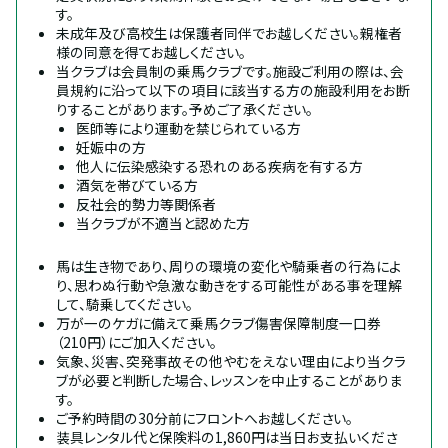
す。
未成年及び高校生は保護者同伴でお越しください。親権者
様の同意を得てお越しください。
当クラブは会員制の乗馬クラブです。施設ご利用の際は、会
員規約に沿って以下の項目に該当する方の施設利用をお断
りすることがあります。予めご了承ください。
医師等により運動を禁じられている方
妊娠中の方
他人に伝染感染する恐れのある疾病を有する方
酒気を帯びている方
反社会的勢力等関係者
当クラブが不適当と認めた方
馬は生き物であり、周りの環境の変化や騎乗者の行為によ
り、思わぬ行動や急激な動きをする可能性がある事を理解
して、騎乗してください。
万が一のケガに備えて乗馬クラブ傷害保障制度一口券
（210円）にご加入ください。
気象、災害、突発事故その他やむをえない理由により当クラ
ブが必要と判断した場合、レッスンを中止することがありま
す。
ご予約時間の30分前にフロントへお越しください。
装具レンタル代と保険料の1,860円は当日お支払いくださ