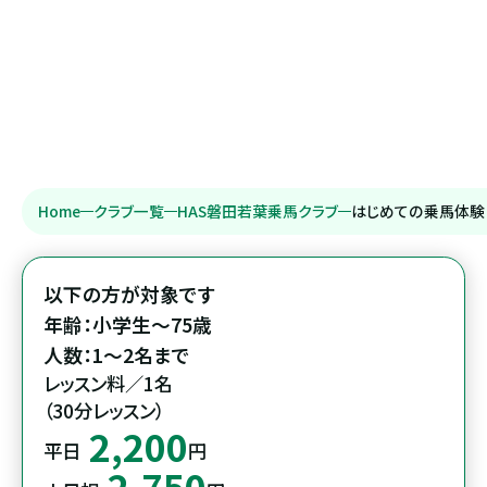
Home
クラブ一覧
HAS磐田若葉乗馬クラブ
はじめての乗馬体験
以下の方が対象です

年齢：小学生～75歳

レッスン料／1名

（30分レッスン）
2,200
平日
円
2,750