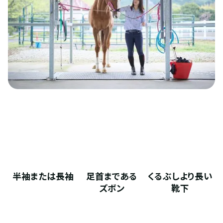
半袖または長袖
足首まである
くるぶしより長い
ズボン
靴下