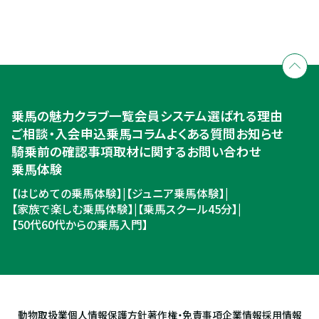
全国拠点のクレインネットワーク
個別相談承ります
乗馬体験・クラブ検索
入会のご相談・申込
乗馬体験・クラブ検索
乗馬の魅力
クラブ一覧
会員システム
選ばれる理由
ご相談・入会申込
ご相談・入会申込
乗馬コラム
よくある質問
お知らせ
騎乗前の確認事項
取材に関するお問い合わせ
乗馬体験
【はじめての乗馬体験】
|
【ジュニア乗馬体験】
|
【家族で楽しむ乗馬体験】
|
【乗馬スクール45分】
|
【50代60代からの乗馬入門】
動物取扱業
個人情報保護方針
著作権・免責事項
企業情報
採用情報