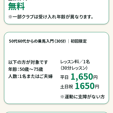
無料
※一部クラブは受け入れ年齢が異なります。
50代60代からの乗馬入門（30分）｜初回限定
レッスン料／1名

以下の方が対象です

（30分レッスン）
年齢：50歳～75歳

1,650
人数：1名またはご夫婦
平日
円
1650
土日祝
円
※運動に支障がない方