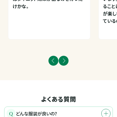
けかな。
ること
が楽し
ている
よくある質問
どんな服装が良いの?
Q