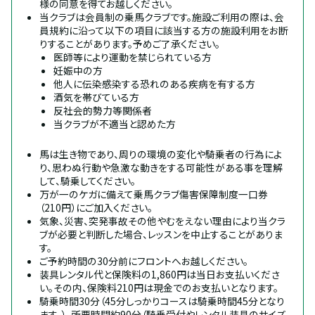
様の同意を得てお越しください。
当クラブは会員制の乗馬クラブです。施設ご利用の際は、会
員規約に沿って以下の項目に該当する方の施設利用をお断
りすることがあります。予めご了承ください。
医師等により運動を禁じられている方
妊娠中の方
他人に伝染感染する恐れのある疾病を有する方
酒気を帯びている方
反社会的勢力等関係者
当クラブが不適当と認めた方
馬は生き物であり、周りの環境の変化や騎乗者の行為によ
り、思わぬ行動や急激な動きをする可能性がある事を理解
して、騎乗してください。
万が一のケガに備えて乗馬クラブ傷害保障制度一口券
（210円）にご加入ください。
気象、災害、突発事故その他やむをえない理由により当クラ
ブが必要と判断した場合、レッスンを中止することがありま
す。
ご予約時間の30分前にフロントへお越しください。
装具レンタル代と保険料の1,860円は当日お支払いくださ
い。その内、保険料210円は現金でのお支払いとなります。
騎乗時間30分（45分しっかりコースは騎乗時間45分となり
ます。）、所要時間約90分（騎乗受付やレンタル装具のサイズ