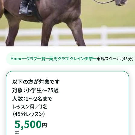
Home
クラブ一覧
乗馬クラブ クレイン伊奈
乗馬スクール（45分）
以下の方が対象です

対象：小学生～75歳

人数：1～2名まで
レッスン料／1名

（45分レッスン）
5,500
円
円