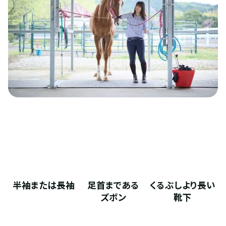
半袖または長袖
足首まである
くるぶしより長い
ズボン
靴下