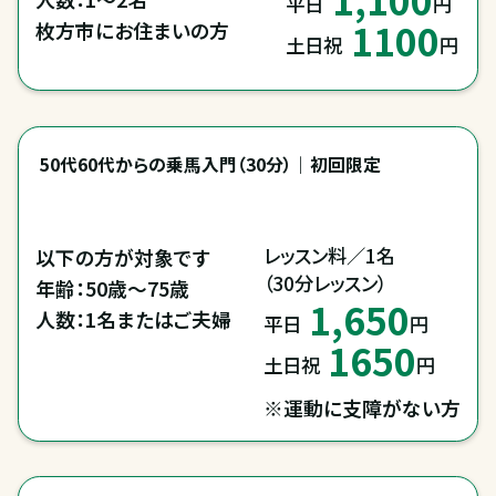
平日
円
1100
枚方市にお住まいの方
土日祝
円
50代60代からの乗馬入門（30分）｜初回限定
レッスン料／1名

以下の方が対象です

（30分レッスン）
年齢：50歳～75歳

1,650
人数：1名またはご夫婦
平日
円
1650
土日祝
円
※運動に支障がない方