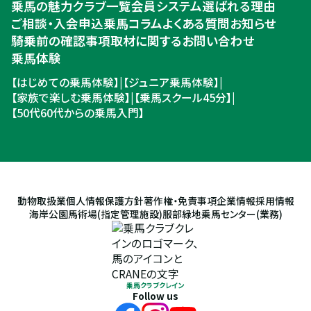
乗馬の魅力
クラブ一覧
会員システム
選ばれる理由
ご相談・入会申込
ご相談・入会申込
乗馬コラム
よくある質問
お知らせ
騎乗前の確認事項
取材に関するお問い合わせ
乗馬体験
【はじめての乗馬体験】
|
【ジュニア乗馬体験】
|
【家族で楽しむ乗馬体験】
|
【乗馬スクール45分】
|
【50代60代からの乗馬入門】
動物取扱業
個人情報保護方針
著作権・免責事項
企業情報
採用情報
海岸公園馬術場(指定管理施設)
服部緑地乗馬センター(業務)
乗馬クラブクレイン
Follow us