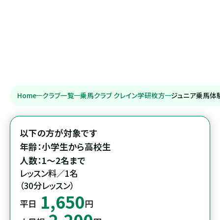
Home
クラブ一覧
乗馬クラブ クレイン学研枚方
ジュニア乗馬体
以下の方が対象です

年齢：小学生から高校生

人数：1～2名まで
レッスン料／1名

（30分レッスン）
1,650
平日
円
2,200