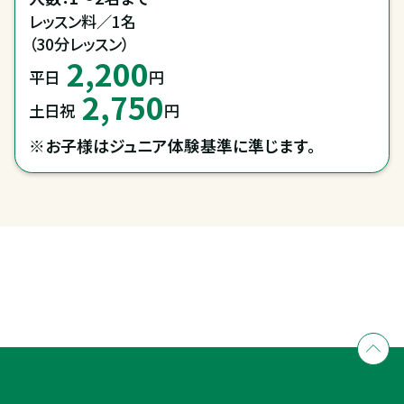
レッスン料／1名

（30分レッスン）
2,200
平日
円
2,750
土日祝
円
※お子様はジュニア体験基準に準じます。
全国拠点のクレインネットワーク
個別相談承ります
乗馬体験・クラブ検索
入会のご相談・申込
乗馬体験・クラブ検索