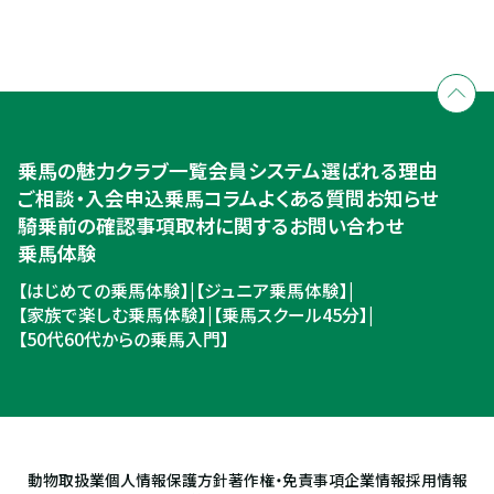
全国拠点のクレインネットワーク
個別相談承ります
乗馬体験・クラブ検索
入会のご相談・申込
乗馬体験・クラブ検索
乗馬の魅力
クラブ一覧
会員システム
選ばれる理由
ご相談・入会申込
ご相談・入会申込
乗馬コラム
よくある質問
お知らせ
騎乗前の確認事項
取材に関するお問い合わせ
乗馬体験
【はじめての乗馬体験】
|
【ジュニア乗馬体験】
|
【家族で楽しむ乗馬体験】
|
【乗馬スクール45分】
|
【50代60代からの乗馬入門】
動物取扱業
個人情報保護方針
著作権・免責事項
企業情報
採用情報