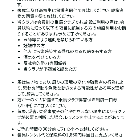
す。
未成年及び高校生は保護者同伴でお越しください。親権者
様の同意を得てお越しください。
当クラブは会員制の乗馬クラブです。施設ご利用の際は、会
員規約に沿って以下の項目に該当する方の施設利用をお断
りすることがあります。予めご了承ください。
医師等により運動を禁じられている方
妊娠中の方
他人に伝染感染する恐れのある疾病を有する方
酒気を帯びている方
反社会的勢力等関係者
当クラブが不適当と認めた方
馬は生き物であり、周りの環境の変化や騎乗者の行為によ
り、思わぬ行動や急激な動きをする可能性がある事を理解
して、騎乗してください。
万が一のケガに備えて乗馬クラブ傷害保障制度一口券
（210円）にご加入ください。
気象、災害、突発事故その他やむをえない理由により当クラ
ブが必要と判断した場合、レッスンを中止することがありま
す。
ご予約時間の30分前にフロントへお越しください。
装具レンタル代と保険料の1,860円は当日お支払いくださ