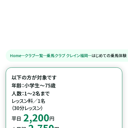
Home
クラブ一覧
乗馬クラブ クレイン福岡
はじめての乗馬体験
以下の方が対象です

年齢：小学生～75歳

レッスン料／1名

（30分レッスン）
2,200
平日
円
2,750