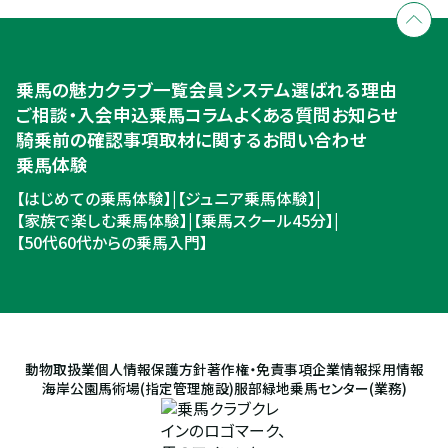
乗馬体験・クラブ検索
入会のご相談・申込
乗馬体験・クラブ検索
乗馬の魅力
クラブ一覧
会員システム
選ばれる理由
ご相談・入会申込
ご相談・入会申込
乗馬コラム
よくある質問
お知らせ
騎乗前の確認事項
取材に関するお問い合わせ
乗馬体験
【はじめての乗馬体験】
|
【ジュニア乗馬体験】
|
【家族で楽しむ乗馬体験】
|
【乗馬スクール45分】
|
【50代60代からの乗馬入門】
動物取扱業
個人情報保護方針
著作権・免責事項
企業情報
採用情報
海岸公園馬術場(指定管理施設)
服部緑地乗馬センター(業務)