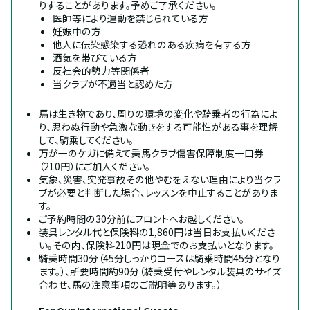
りすることがあります。予めご了承ください。
医師等により運動を禁じられている方
妊娠中の方
他人に伝染感染する恐れのある疾病を有する方
酒気を帯びている方
反社会的勢力等関係者
当クラブが不適当と認めた方
馬は生き物であり、周りの環境の変化や騎乗者の行為によ
り、思わぬ行動や急激な動きをする可能性がある事を理解
して、騎乗してください。
万が一のケガに備えて乗馬クラブ傷害保障制度一口券
（210円）にご加入ください。
気象、災害、突発事故その他やむをえない理由により当クラ
ブが必要と判断した場合、レッスンを中止することがありま
す。
ご予約時間の30分前にフロントへお越しください。
装具レンタル代と保険料の1,860円は当日お支払いくださ
い。その内、保険料210円は現金でのお支払いとなります。
騎乗時間30分（45分しっかりコースは騎乗時間45分となり
ます。）、所要時間約90分（騎乗受付やレンタル装具のサイズ
合わせ、馬の注意事項のご説明等あります。）