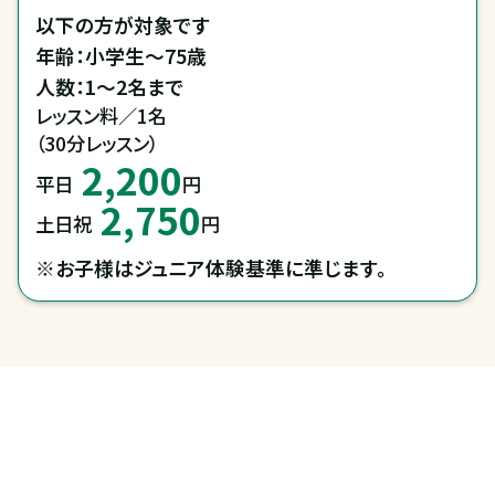
以下の方が対象です

年齢：小学生～75歳

レッスン料／1名

（30分レッスン）
2,200
平日
円
2,750
土日祝
円
※お子様はジュニア体験基準に準じます。
全国拠点のクレインネットワーク
個別相談承ります