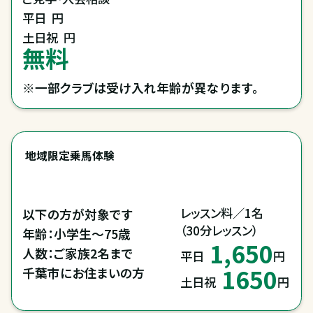
平日
円
土日祝
円
無料
※一部クラブは受け入れ年齢が異なります。
地域限定乗馬体験
レッスン料／1名

以下の方が対象です

（30分レッスン）
年齢：小学生～75歳

1,650
人数：ご家族2名まで

平日
円
1650
千葉市にお住まいの方
土日祝
円