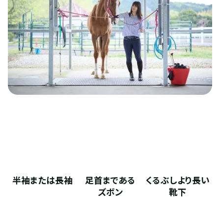
半袖または長袖
足首まである
くるぶしより長い
ズボン
靴下