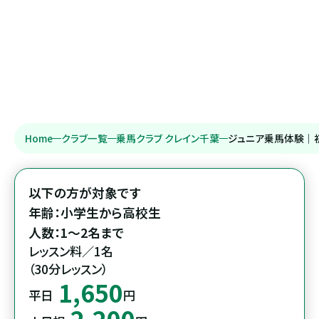
Home
クラブ一覧
乗馬クラブ クレイン千葉
ジュニア乗馬体験｜
以下の方が対象です

年齢：小学生から高校生

人数：1～2名まで
レッスン料／1名

（30分レッスン）
1,650
平日
円
2,200