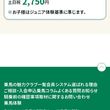
2,750
土日祝
円
※お子様はジュニア体験基準に準じます。
全国拠点のクレインネットワーク
個別相談承ります
乗馬体験・クラブ検索
入会のご相談・申込
乗馬体験・クラブ検索
乗馬の魅力
クラブ一覧
会員システム
選ばれる理由
ご相談・入会申込
ご相談・入会申込
乗馬コラム
よくある質問
お知らせ
騎乗前の確認事項
取材に関するお問い合わせ
乗馬体験