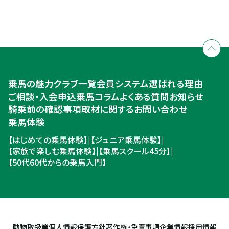
全国拠点のクレインネットワーク
個別相談承ります
乗馬体験・クラブ検索
入会のご相談・申込
乗馬体験・クラブ検索
乗馬の魅力
クラブ一覧
会員システム
選ばれる理由
ご相談・入会申込
ご相談・入会申込
乗馬コラム
よくある質問
お知らせ
騎乗前の確認事項
取材に関するお問い合わせ
乗馬体験
【はじめての乗馬体験】
|
【ジュニア乗馬体験】
|
【家族で楽しむ乗馬体験】
|
【乗馬スクール45分】
|
【50代60代からの乗馬入門】
動物取扱業
個人情報保護方針
著作権・免責事項
企業情報
採用情報