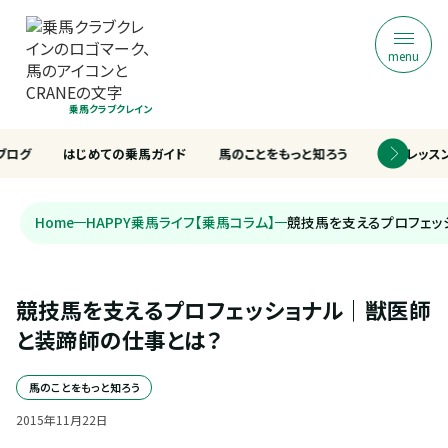
menu
乗馬クラブクレイン
ブログ
はじめての乗馬ガイド
馬のことをもっと知ろう
乗馬レッス
Home
HAPPY乗馬ライフ【乗馬コラム】
競技馬を支えるプロフェッ
競技馬を支えるプロフェッショナル｜獣医師
と装蹄師の仕事とは？
馬のことをもっと知ろう
2015
年
11
月
22
日