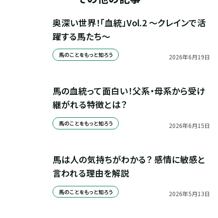
奥深い世界！「血統」Vol.2 ～クレインで活
躍する馬たち～
馬のことをもっと知ろう
2026
年
6
月
19
日
馬の血統って面白い！父系・母系から受け
継がれる特徴とは？
馬のことをもっと知ろう
2026
年
6
月
15
日
馬は人の気持ちがわかる？ 感情に敏感と
言われる理由を解説
馬のことをもっと知ろう
2026
年
5
月
13
日