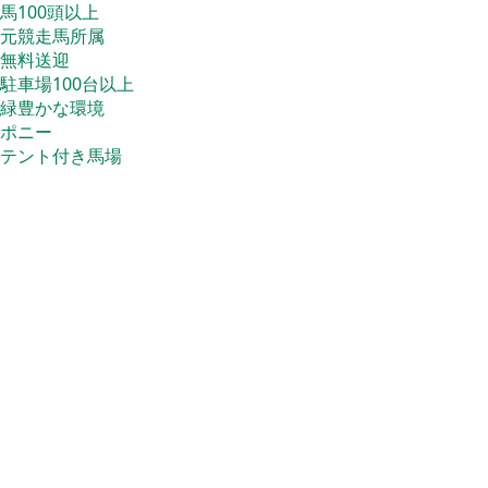
馬100頭以上
元競走馬所属
無料送迎
駐車場100台以上
緑豊かな環境
ポニー
テント付き馬場